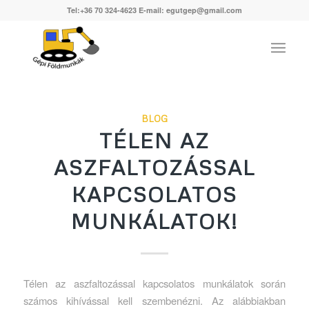
Tel:+36 70 324-4623 E-mail: egutgep@gmail.com
BLOG
TÉLEN AZ
ASZFALTOZÁSSAL
KAPCSOLATOS
MUNKÁLATOK!
Télen az aszfaltozással kapcsolatos munkálatok során
számos kihívással kell szembenézni. Az alábbiakban