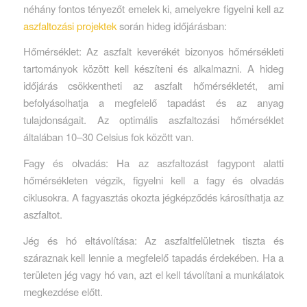
néhány fontos tényezőt emelek ki, amelyekre figyelni kell az
aszfaltozási projektek
során hideg időjárásban:
Hőmérséklet: Az aszfalt keverékét bizonyos hőmérsékleti
tartományok között kell készíteni és alkalmazni. A hideg
időjárás csökkentheti az aszfalt hőmérsékletét, ami
befolyásolhatja a megfelelő tapadást és az anyag
tulajdonságait. Az optimális aszfaltozási hőmérséklet
általában 10–30 Celsius fok között van.
Fagy és olvadás: Ha az aszfaltozást fagypont alatti
hőmérsékleten végzik, figyelni kell a fagy és olvadás
ciklusokra. A fagyasztás okozta jégképződés károsíthatja az
aszfaltot.
Jég és hó eltávolítása: Az aszfaltfelületnek tiszta és
száraznak kell lennie a megfelelő tapadás érdekében. Ha a
területen jég vagy hó van, azt el kell távolítani a munkálatok
megkezdése előtt.