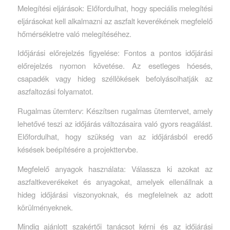
Melegítési eljárások: Előfordulhat, hogy speciális melegítési
eljárásokat kell alkalmazni az aszfalt keverékének megfelelő
hőmérsékletre való melegítéséhez.
Időjárási előrejelzés figyelése: Fontos a pontos időjárási
előrejelzés nyomon követése. Az esetleges hóesés,
csapadék vagy hideg széllökések befolyásolhatják az
aszfaltozási folyamatot.
Rugalmas ütemterv: Készítsen rugalmas ütemtervet, amely
lehetővé teszi az időjárás változásaira való gyors reagálást.
Előfordulhat, hogy szükség van az időjárásból eredő
késések beépítésére a projekttervbe.
Megfelelő anyagok használata: Válassza ki azokat az
aszfaltkeverékeket és anyagokat, amelyek ellenállnak a
hideg időjárási viszonyoknak, és megfelelnek az adott
körülményeknek.
Mindig ajánlott szakértői tanácsot kérni és az időjárási