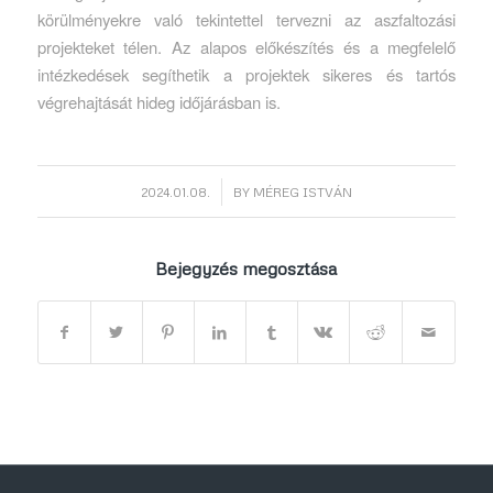
körülményekre való tekintettel tervezni az aszfaltozási
projekteket télen. Az alapos előkészítés és a megfelelő
intézkedések segíthetik a projektek sikeres és tartós
végrehajtását hideg időjárásban is.
/
2024.01.08.
BY
MÉREG ISTVÁN
Bejegyzés megosztása