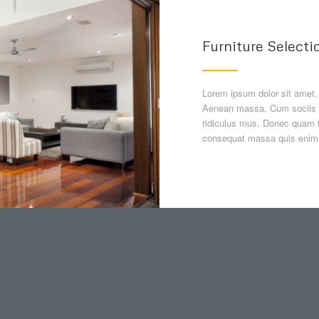
Furniture Selecti
Lorem ipsum dolor sit amet,
Aenean massa. Cum sociis n
ridiculus mus. Donec quam fe
consequat massa quis enim