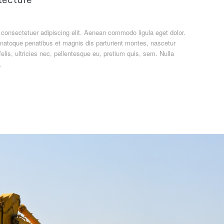
 consectetuer adipiscing elit. Aenean commodo ligula eget dolor.
atoque penatibus et magnis dis parturient montes, nascetur
lis, ultricies nec, pellentesque eu, pretium quis, sem. Nulla
.