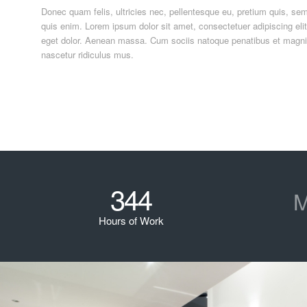
Donec quam felis, ultricies nec, pellentesque eu, pretium quis, s
quis enim. Lorem ipsum dolor sit amet, consectetuer adipiscing el
eget dolor. Aenean massa. Cum sociis natoque penatibus et magnis
nascetur ridiculus mus.
344
M
Hours of Work