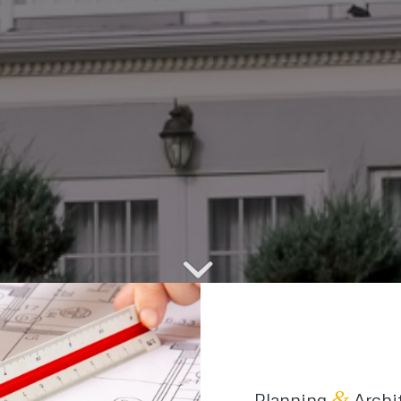
&
Planning
Archi