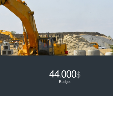
44
000
.
$
Budget