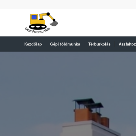
Kezdőlap
Gépi földmunka
Térburkolás
Aszfalto