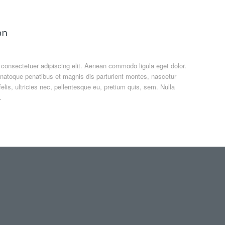
on
 consectetuer adipiscing elit. Aenean commodo ligula eget dolor.
atoque penatibus et magnis dis parturient montes, nascetur
lis, ultricies nec, pellentesque eu, pretium quis, sem. Nulla
.