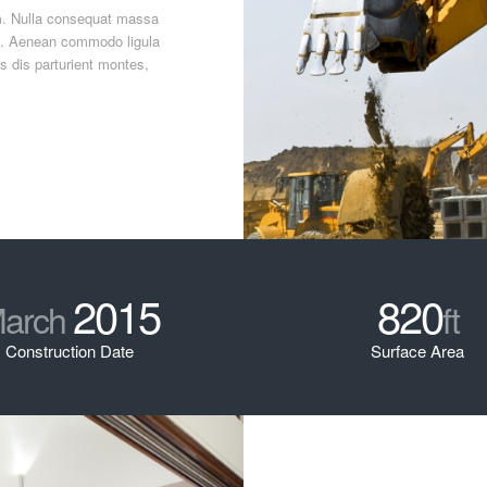
em. Nulla consequat massa
it. Aenean commodo ligula
 dis parturient montes,
2015
820
arch
ft
Construction Date
Surface Area